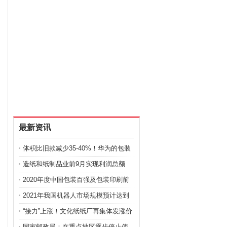
最新资讯
体积比旧款减少35-40%！华为的包装
盒里
造纸和纸制品业前9月实现利润总额
648亿
2020年度中国包装百强及包装印刷前
50名
2021年我国机器人市场规模预计达到
839
“接力”上涨！文化纸纸厂再集体发涨价
国家邮政局：在重点地区逐步停止使