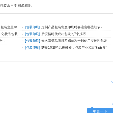
的包装盒里学问多着呢
的包装盒里学
[
包装印刷
]
定制产品包装彩盒印刷时要注意哪些细节?
、化妆品包装
[
包装印刷
]
后疫情时代成功包装的7个技巧
全！
[
包装印刷
]
知名啤酒品牌科罗娜首次全球使用突破性包装
技术
[
包装印刷
]
获投1亿B轮风投融资，包装产业又出“独角兽”
畅言一下