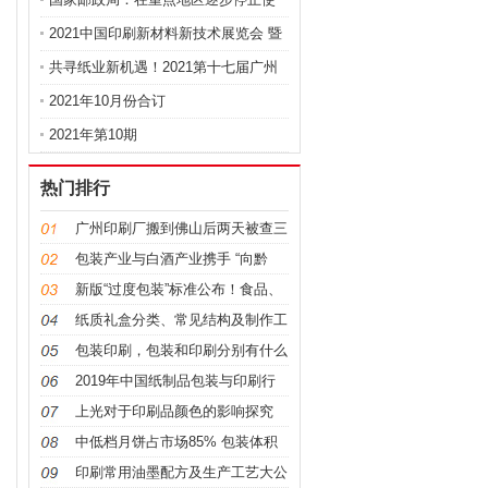
用不
2021中国印刷新材料新技术展览会 暨
中
共寻纸业新机遇！2021第十七届广州
国际
2021年10月份合订
2021年第10期
热门排行
广州印刷厂搬到佛山后两天被查三
次！
包装产业与白酒产业携手 “向黔
看”未
新版“过度包装”标准公布！食品、
化妆
纸质礼盒分类、常见结构及制作工
艺
包装印刷，包装和印刷分别有什么
作用？
2019年中国纸制品包装与印刷行
业竞争现
上光对于印刷品颜色的影响探究
中低档月饼占市场85% 包装体积
缩减避免
印刷常用油墨配方及生产工艺大公