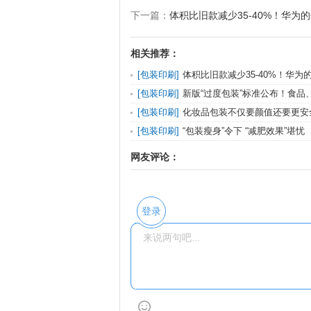
下一篇：
体积比旧款减少35-40%！华为
相关推荐：
[
包装印刷
]
体积比旧款减少35-40%！华为
问多着呢
[
包装印刷
]
新版“过度包装”标准公布！食品
不得超四
[
包装印刷
]
化妆品包装不仅要颜值还要更安
[
包装印刷
]
“包装瘦身”令下 “减肥效果”堪忧
网友评论：
登录