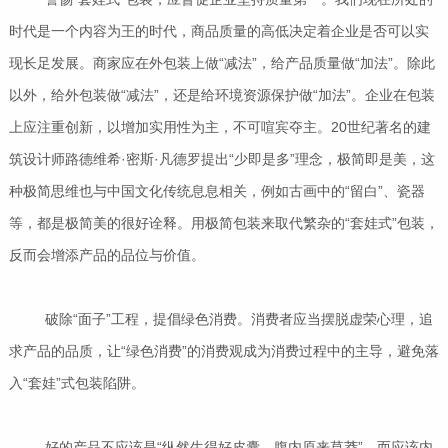
时代是一个内容为王的时代，商品质量的高低决定着企业是否可以实
现长足发展。商家应在外包装上做“减法”，给产品质量做“加法”。除此
以外，给外包装做“减法”，还是给环境资源保护做“加法”。企业在包装
上应注重创新，以增加实用性为主，不可喧宾夺主。20世纪著名的建
筑设计师路德维希·密斯·凡德罗提出“少即是多”理念，极简即是美，这
种极简思维也与中国文化传统息息相关，例如古画中的“留白”、瓷器
等，都是极简美的很好诠释。用极简包装来取代繁杂的“套娃式”包装，
反而会增添产品的品位与价值。
破除“面子”工程，提倡绿色消费。消费者应当摆脱虚荣心理，追
求产品的品质，让“绿色消费”的消费观成为消费过程中的主导，避免落
入“套娃”式包装陷阱。
好的产品不应该是“纵然生得好皮囊，腹内原来草莽”，而应该内