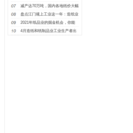
料紧缺
减产达70万吨，国内各地纸价大幅
上涨
盘点江门规上工业这一年：造纸业
成增长
2021年纸品业的掘金机会，你能
抓住吗？
4月造纸和纸制品业工业生产者出
厂价格