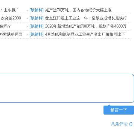
炉：山东超广
[
纸辅料
]
减产达70万吨，国内各地纸价大幅上涨
次突破2000
[
纸辅料
]
盘点江门规上工业这一年：造纸业成增长最快行
业
抓住吗？
[
纸辅料
]
2020年新增造纸产能700万吨，规划产能4600万
吨
料紧缺的局面
[
纸辅料
]
4月造纸和纸制品业工业生产者出厂价格同比下
降3.5%
畅言一下
0
共
条评论