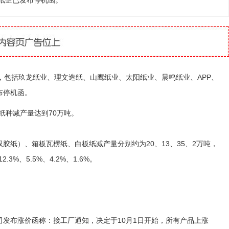
家纸企已发布停机函。
，包括玖龙纸业、理文造纸、山鹰纸业、太阳纸业、晨鸣纸业、APP、
布停机函。
纸种减产量达到70万吨。
纸）、箱板瓦楞纸、白板纸减产量分别约为20、13、35、2万吨，
.3%、5.5%、4.2%、1.6%。
。
布涨价函称：接工厂通知，决定于10月1日开始，所有产品上涨