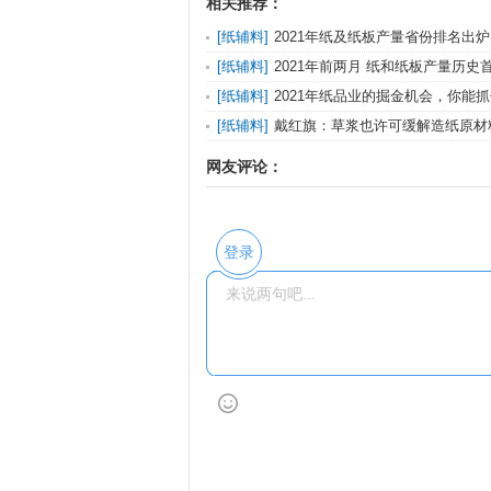
相关推荐：
[
纸辅料
]
2021年纸及纸板产量省份排名出
东，福建增
[
纸辅料
]
2021年前两月 纸和纸板产量历史首
万吨
[
纸辅料
]
2021年纸品业的掘金机会，你能
[
纸辅料
]
戴红旗：草浆也许可缓解造纸原材
网友评论：
登录