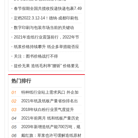
春节假期全国共揽收投递快递包裹7.49
亿
定档2022.3.12-14！德纳·成都印刷包
装
数字印刷与包装市场当前的关键动
态、挑
2021年造纸行业震荡前行，2022年节
后走
纸浆价格持续攀升 纸企多举措能否应
对
关注：图书价格战打不得
提价无果 造纸毛利率“腰斩” 价格要见
热门排行
特种纸行业站上需求风口 外企加
速在华
2021年纸及纸板产量省份排名出
炉：山东
2018年钛白粉行业景气度提升
2019年预
2021年前两月 纸和纸板产量历史
首次突
2020年新增造纸产能700万吨，规
划产能4
戴红旗：草浆也许可缓解造纸原材